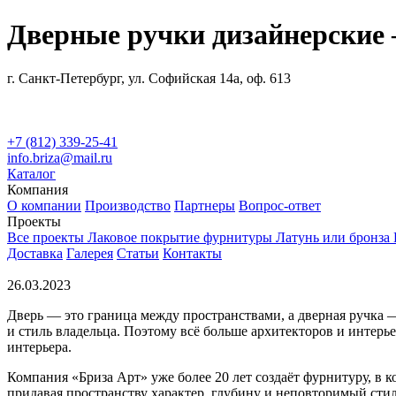
Дверные ручки дизайнерские 
г. Санкт-Петербург, ул. Софийская 14а, оф. 613
+7 (812) 339-25-41
info.briza@mail.ru
Каталог
Компания
О компании
Производство
Партнеры
Вопрос-ответ
Проекты
Все проекты
Лаковое покрытие фурнитуры
Латунь или бронза
Доставка
Галерея
Статьи
Контакты
26.03.2023
Дверь — это граница между пространствами, а дверная ручка — 
и стиль владельца. Поэтому всё больше архитекторов и инте
интерьера.
Компания «Бриза Арт» уже более 20 лет создаёт фурнитуру, в к
придавая пространству характер, глубину и неповторимый стил