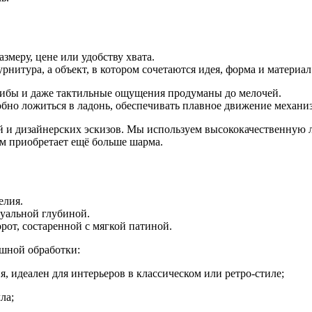
меру, цене или удобству хвата.
рнитура, а объект, в котором сочетаются идея, форма и материал
гибы и даже тактильные ощущения продуманы до мелочей.
обно ложиться в ладонь, обеспечивать плавное движение механи
й и дизайнерских эскизов. Мы используем высококачественную 
ом приобретает ещё больше шарма.
елия.
зуальной глубиной.
рот, состаренной с мягкой патиной.
шной обработки:
, идеален для интерьеров в классическом или ретро-стиле;
ла;