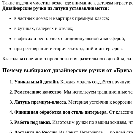
Такие изделия уместны везде, где внимание к деталям играет ро
Дизайнерские ручки из латуни устанавливаются:
в частных домах и квартирах премиум-класса;
в бутиках, галереях и отелях;
в офисах и ресторанах с индивидуальной атмосферой;
при реставрации исторических зданий и интерьеров.
Благодаря сочетанию прочности и выразительного дизайна, лат
Почему выбирают дизайнерские ручки от «Бриза
Уникальный дизайн.
Каждая модель создаётся вручную,
Ремесленное качество.
Мы используем традиционные техн
Латунь премиум-класса.
Материал устойчив к коррозии 
Финишная обработка под стиль интерьера.
От классиче
Работа под заказ.
Изготовим ручки по вашим эскизам, чт
Доставка по России.
Из Санкт-Петербурга — по всей стр