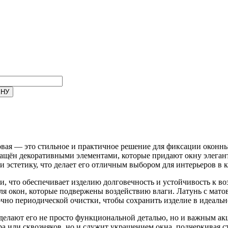
овая
— это стильное и практичное решение для фиксации оконны
оснащён декоративными элементами, которые придают окну элег
и эстетику, что делает его отличным выбором для интерьеров в 
, что обеспечивает изделию долговечность и устойчивость к в
ля окон, которые подвержены воздействию влаги. Латунь с матов
чно периодической очистки, чтобы сохранить изделие в идеальн
елают его не просто функциональной деталью, но и важным акц
а или сквозняков, но и служит украшением окна, подчеркивая ст