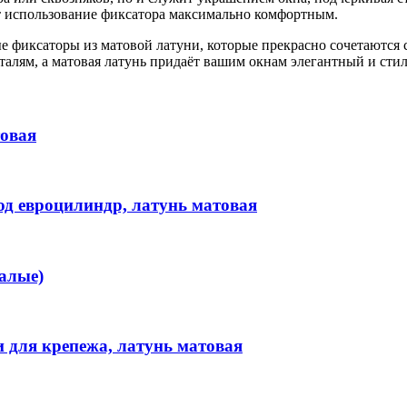
ет использование фиксатора максимально комфортным.
е фиксаторы из матовой латуни, которые прекрасно сочетаются
талям, а матовая латунь придаёт вашим окнам элегантный и сти
товая
д евроцилиндр, латунь матовая
алые)
и для крепежа, латунь матовая