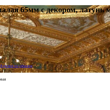
алая 65мм с декором, латунь 
Изделия по образцу
овая