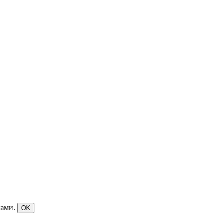
лами.
OK