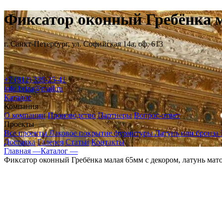
Фиксатор оконный Гребёнка м
г. Санкт-Петербург, ул. Софийская 14а, оф. 613
+7 (812) 339-25-41
info.briza@mail.ru
Каталог
Компания
О компании
Производство
Партнеры
Вопрос-ответ
Проекты
Все проекты
Лаковое покрытие фурнитуры
Латунь или бронза
Доставка
Галерея
Статьи
Контакты
Главная —
Каталог —
Фиксатор оконный Гребёнка малая 65мм с декором, латунь мат