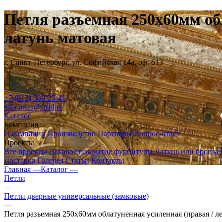
Петля разъемная 250х60мм обл
латунь матовая
г. Санкт-Петербург, ул. Софийская 14а, оф. 613
+7 (812) 339-25-41
info.briza@mail.ru
Каталог
Компания
О компании
Производство
Партнеры
Вопрос-ответ
Проекты
Все проекты
Лаковое покрытие фурнитуры
Латунь или бронза
Доставка
Галерея
Статьи
Контакты
Главная —
Каталог —
Петли
—
Петли дверные универсальные (замковые)
—
Петля разъемная 250х60мм облатуненная усиленная (правая / ле