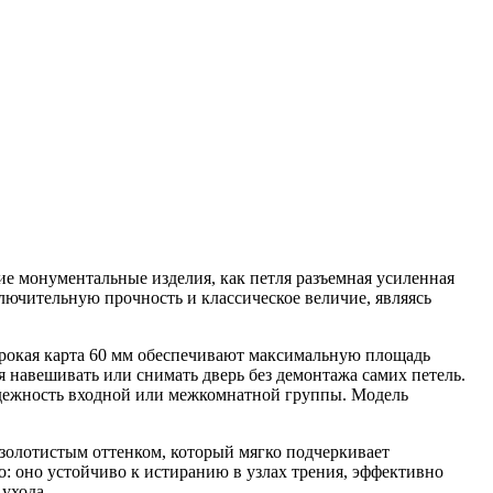
е монументальные изделия, как петля разъемная усиленная
лючительную прочность и классическое величие, являясь
ирокая карта 60 мм обеспечивают максимальную площадь
 навешивать или снимать дверь без демонтажа самих петель.
адежность входной или межкомнатной группы. Модель
золотистым оттенком, который мягко подчеркивает
 оно устойчиво к истиранию в узлах трения, эффективно
ухода.