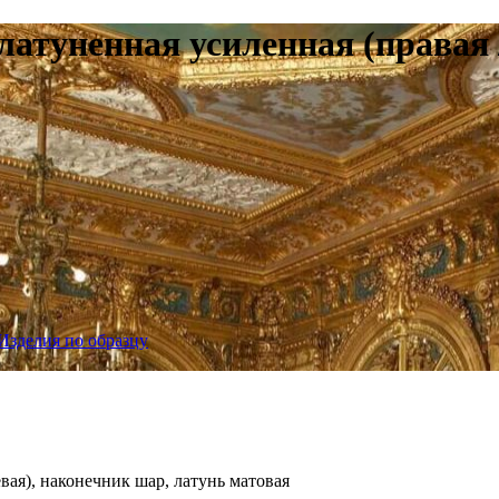
атуненная усиленная (правая /
Изделия по образцу
вая), наконечник шар, латунь матовая