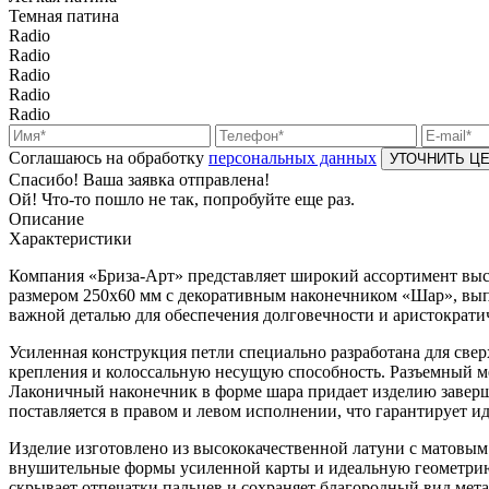
Темная патина
Radio
Radio
Radio
Radio
Radio
Соглашаюсь на обработку
персональных данных
Спасибо! Ваша заявка отправлена!
Ой! Что-то пошло не так, попробуйте еще раз.
Описание
Характеристики
Компания «Бриза-Арт» представляет широкий ассортимент высо
размером
250х60
мм с декоративным наконечником «Шар», выпол
важной деталью для обеспечения долговечности и аристократи
Усиленная конструкция петли специально разработана для св
крепления и колоссальную несущую способность. Разъемный ме
Лаконичный наконечник в форме шара придает изделию заверш
поставляется в правом и левом исполнении, что гарантирует 
Изделие изготовлено из высококачественной латуни с матовым
внушительные формы усиленной карты и идеальную геометрию 
скрывает отпечатки пальцев и сохраняет благородный вид мета