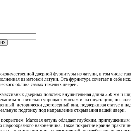
кокачественной дверной фурнитуры из латуни, в том числе таки
ненная из матовой латуни. Эта фурнитура сочетает в себе иск
ческого облика самых тяжелых дверей.
ерхмассивных дверных полотен: внушительная длина 250 мм и ш
ханизм значительно упрощает монтаж и эксплуатацию, позволяя
енный, исторически достоверный вид, подчеркивая статус и н
идеальную подгонку под направление открывания вашей двери.
 покрытием. Матовая латунь обладает глубоким, приглушенным 
шарообразного наконечника. Такое покрытие крайне практично:
лла на протяжении многих десятилетий, не требуя специального 