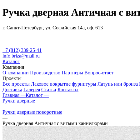
Ручка дверная Античная с в
г. Санкт-Петербург, ул. Софийская 14а, оф. 613
+7 (812) 339-25-41
info.briza@mail.ru
Каталог
Компания
О компании
Производство
Партнеры
Вопрос-ответ
Проекты
Все проекты
Лаковое покрытие фурнитуры
Латунь или бронза
Доставка
Галерея
Статьи
Контакты
Главная —
Каталог —
Ручки дверные
—
Ручки дверные поворотные
—
Ручка дверная Античная с витыми каннелюрами