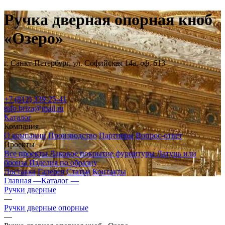
Ручка дверная опорная кноб
«Озеро»
г. Санкт-Петербург, ул. Софийская 14а, оф. 613
+7 (812) 339-25-41
info.briza@mail.ru
Каталог
Компания
О компании
Производство
Партнеры
Вопрос-ответ
Проекты
Все проекты
Лаковое покрытие фурнитуры
Латунь или
бронза
Изделия по образцу
Доставка
Галерея
Статьи
Контакты
Главная —
Каталог —
Ручки дверные
—
Ручки дверные опорные
—