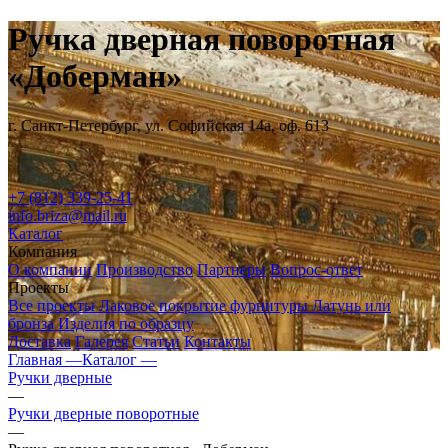
Ручка дверная поворотная
«Доберман»
г. Санкт-Петербург, ул. Софийская 14а, оф. 613
+7 (812) 339-25-41
info.briza@mail.ru
Каталог
Компания
О компании
Производство
Партнеры
Вопрос-ответ
Проекты
Все проекты
Лаковое покрытие фурнитуры
Латунь или
бронза
Изделия по образцу
Доставка
Галерея
Статьи
Контакты
Главная —
Каталог —
Ручки дверные
—
Ручки дверные поворотные
—