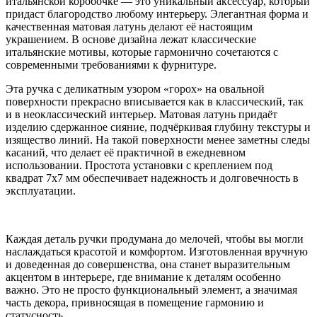
итальянской коробочке — это уникальный аксессуар, который
придаст благородство любому интерьеру. Элегантная форма и
качественная матовая латунь делают её настоящим
украшением. В основе дизайна лежат классические
итальянские мотивы, которые гармонично сочетаются с
современными требованиями к фурнитуре.
Эта ручка с деликатным узором «горох» на овальной
поверхности прекрасно вписывается как в классический, так
и в неоклассический интерьер. Матовая латунь придаёт
изделию сдержанное сияние, подчёркивая глубину текстуры и
изящество линий. На такой поверхности менее заметны следы
касаний, что делает её практичной в ежедневном
использовании. Простота установки с креплением под
квадрат 7х7 мм обеспечивает надежность и долговечность в
эксплуатации.
Каждая деталь ручки продумана до мелочей, чтобы вы могли
наслаждаться красотой и комфортом. Изготовленная вручную
и доведенная до совершенства, она станет выразительным
акцентом в интерьере, где внимание к деталям особенно
важно. Это не просто функциональный элемент, а значимая
часть декора, привносящая в помещение гармонию и
статусность.