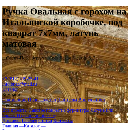
Ручка Овальная с горохом на
Итальянской коробочке, под
квадрат 7х7мм, латунь
матовая
г. Санкт-Петербург, ул. Софийская 14а, оф. 613
+7 (812) 339-25-41
info.briza@mail.ru
Каталог
Компания
О компании
Производство
Партнеры
Вопрос-ответ
Проекты
Все проекты
Лаковое покрытие фурнитуры
Латунь или
бронза
Изделия по образцу
Доставка
Галерея
Статьи
Контакты
Главная —
Каталог —