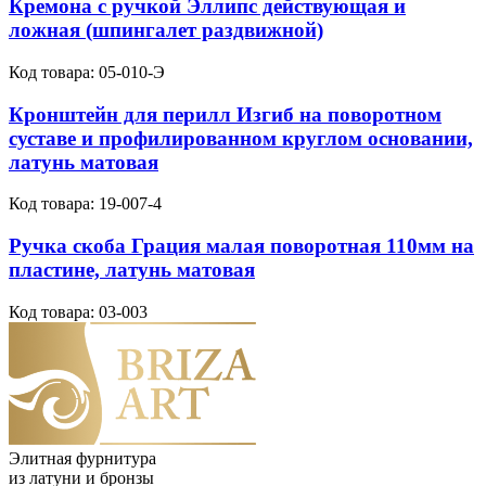
Кремона с ручкой Эллипс действующая и
ложная (шпингалет раздвижной)
Код товара:
05-010-Э
Кронштейн для перилл Изгиб на поворотном
суставе и профилированном круглом основании,
латунь матовая
Код товара:
19-007-4
Ручка скоба Грация малая поворотная 110мм на
пластине, латунь матовая
Код товара:
03-003
Элитная фурнитура
из латуни и бронзы