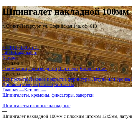
Шпингалет накладной 100мм 
г. Санкт-Петербург, ул. Софийская 14а, оф. 613
+7 (812) 339-25-41
info.briza@mail.ru
Каталог
Компания
О компании
Производство
Партнеры
Вопрос-ответ
Проекты
Все проекты
Лаковое покрытие фурнитуры
Латунь или бронза
Доставка
Галерея
Статьи
Контакты
Главная —
Каталог —
Шпингалеты, кремоны, фиксаторы, завертки
—
Шпингалеты оконные накладные
—
Шпингалет накладной 100мм с плоским штоком 12х5мм, латун