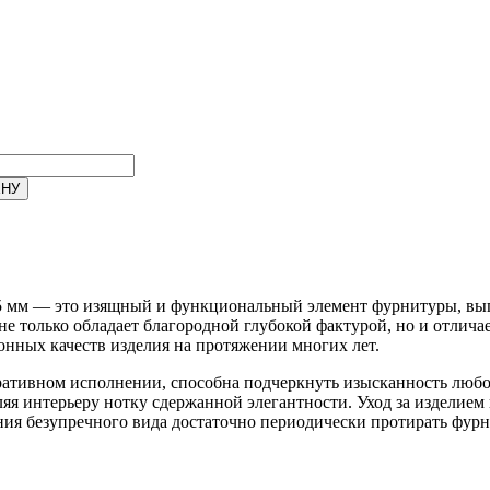
5 мм — это изящный и функциональный элемент фурнитуры, вып
не только обладает благородной глубокой фактурой, но и отлича
онных качеств изделия на протяжении многих лет.
ративном исполнении, способна подчеркнуть изысканность любо
ляя интерьеру нотку сдержанной элегантности. Уход за изделием
ания безупречного вида достаточно периодически протирать фурн