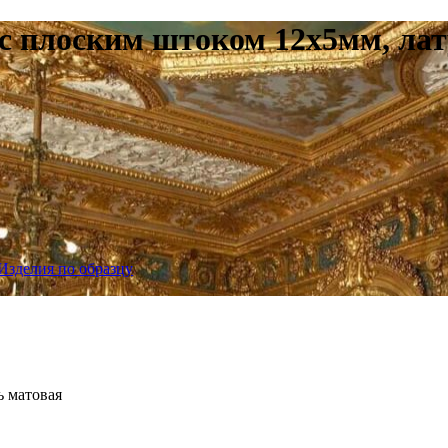
с плоским штоком 12х5мм, лат
Изделия по образцу
ь матовая