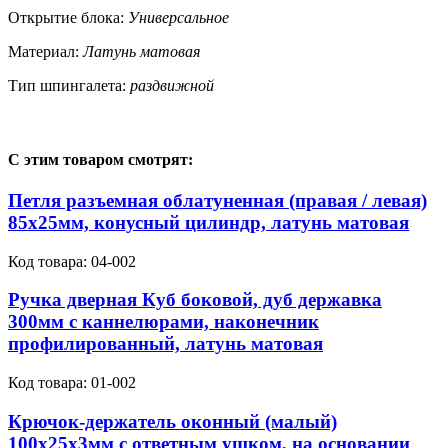
Открытие блока:
Универсальное
Материал:
Латунь матовая
Тип шпингалета:
раздвижной
С этим товаром смотрят:
Петля разъемная облатуненная (правая / левая)
85х25мм, конусный цилиндр, латунь матовая
Код товара:
04-002
Ручка дверная Куб боковой, дуб державка
300мм с каннелюрами, наконечник
профилированный, латунь матовая
Код товара:
01-002
Крючок-держатель оконный (малый)
100х25х3мм с ответным ушком, на основании