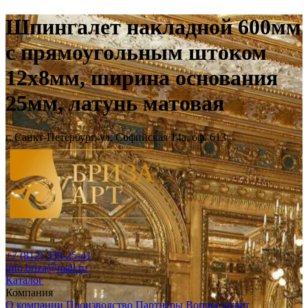
Шпингалет накладной 600мм
с прямоугольным штоком
12х8мм, ширина основания
25мм, латунь матовая
г. Санкт-Петербург, ул. Софийская 14а, оф. 613
+7 (812) 339-25-41
info.briza@mail.ru
Каталог
Компания
О компании
Производство
Партнеры
Вопрос-ответ