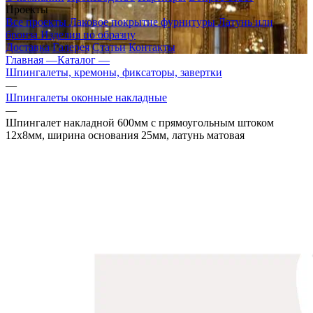
Проекты
Все проекты
Лаковое покрытие фурнитуры
Латунь или
бронза
Изделия по образцу
Доставка
Галерея
Статьи
Контакты
Главная —
Каталог —
Шпингалеты, кремоны, фиксаторы, завертки
—
Шпингалеты оконные накладные
—
Шпингалет накладной 600мм с прямоугольным штоком
12х8мм, ширина основания 25мм, латунь матовая