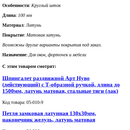
Особенности
:
Круглый шток
Длина
:
100 мм
Материал
:
Латунь
Покрытие
:
Матовая латунь.
Возможны другие варианты покрытия под заказ.
Назначение
:
Для окон, форточек и мебели
С этим товаром смотрят:
Шпингалет раздвижной Арт Нуво
(действующий) с Т-образной ручкой, длина до
1500мм, латунь матовая, стальные тяги (лак)
Код товара:
05-010-9
Петля замковая латунная 130х30мм,
наконечник желудь, латунь матовая