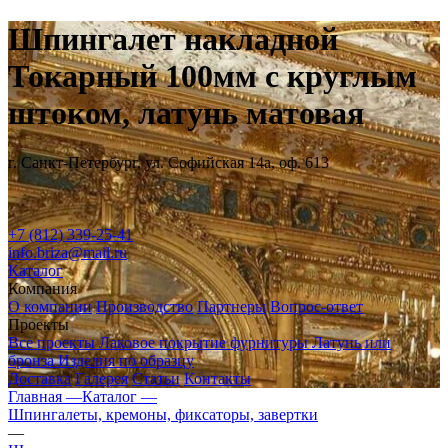
Шпингалет накладной
Токарный 100мм с круглым
штоком, латунь матовая
г. Санкт-Петербург, ул. Софийская 14а, оф. 613
+7 (812) 339-25-41
info.briza@mail.ru
Каталог
Компания
О компании
Производство
Партнеры
Вопрос-ответ
Проекты
Все проекты
Лаковое покрытие фурнитуры
Латунь или
бронза
Изделия по образцу
Доставка
Галерея
Статьи
Контакты
Главная —
Каталог —
Шпингалеты, кремоны, фиксаторы, завертки
—