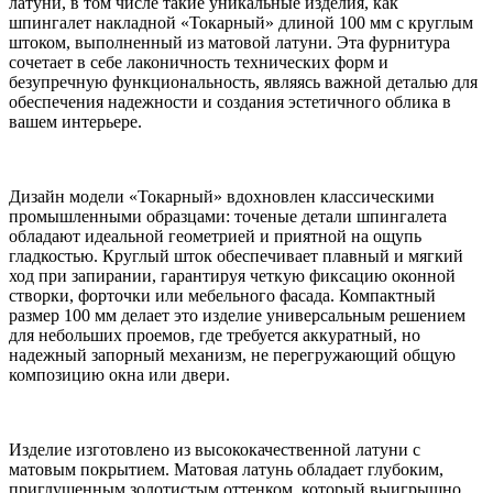
латуни, в том числе такие уникальные изделия, как
шпингалет накладной «Токарный» длиной 100 мм с круглым
штоком, выполненный из матовой латуни. Эта фурнитура
сочетает в себе лаконичность технических форм и
безупречную функциональность, являясь важной деталью для
обеспечения надежности и создания эстетичного облика в
вашем интерьере.
Дизайн модели «Токарный» вдохновлен классическими
промышленными образцами: точеные детали шпингалета
обладают идеальной геометрией и приятной на ощупь
гладкостью. Круглый шток обеспечивает плавный и мягкий
ход при запирании, гарантируя четкую фиксацию оконной
створки, форточки или мебельного фасада. Компактный
размер 100 мм делает это изделие универсальным решением
для небольших проемов, где требуется аккуратный, но
надежный запорный механизм, не перегружающий общую
композицию окна или двери.
Изделие изготовлено из высококачественной латуни с
матовым покрытием. Матовая латунь обладает глубоким,
приглушенным золотистым оттенком, который выигрышно