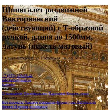
Шпингалет раздвижной
Викторианский
(действующий) с Т-образной
ручкой, длина до 1500мм,
латунь (никель матовый)
г. Санкт-Петербург, ул. Софийская 14а, оф. 613
+7 (812) 339-25-41
info.briza@mail.ru
Каталог
Компания
О компании
Производство
Партнеры
Вопрос-ответ
Проекты
Все проекты
Лаковое покрытие фурнитуры
Латунь или
бронза
Изделия по образцу