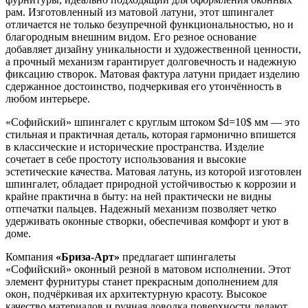
рам. Изготовленный из матовой латуни, этот шпингалет
отличается не только безупречной функциональностью, но и
благородным внешним видом. Его резное основание
добавляет дизайну уникальности и художественной ценности,
а прочный механизм гарантирует долговечность и надежную
фиксацию створок. Матовая фактура латуни придает изделию
сдержанное достоинство, подчеркивая его утончённость в
любом интерьере.
«Софийский» шпингалет с круглым штоком
$d=10$
мм — это
стильная и практичная деталь, которая гармонично впишется
в классические и исторические пространства. Изделие
сочетает в себе простоту использования и высокие
эстетические качества. Матовая латунь, из которой изготовлен
шпингалет, обладает природной устойчивостью к коррозии и
крайне практична в быту: на ней практически не видны
отпечатки пальцев. Надежный механизм позволяет четко
удерживать оконные створки, обеспечивая комфорт и уют в
доме.
Компания
«Бриза-Арт»
предлагает шпингалеты
«Софийский» оконный резной в матовом исполнении. Этот
элемент фурнитуры станет прекрасным дополнением для
окон, подчёркивая их архитектурную красоту. Высокое
качество материалов и ручная доводка поверхности делают