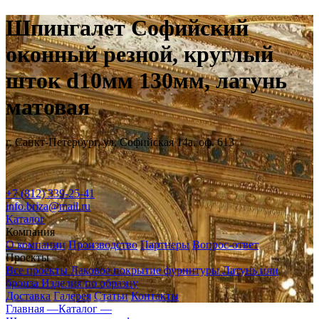
Шпингалет Софийский
оконный резной, круглый
шток d10мм 130мм, латунь
матовая
г. Санкт-Петербург, ул. Софийская 14а, оф. 613
+7 (812) 339-25-41
info.briza@mail.ru
Каталог
Компания
О компании
Производство
Партнеры
Вопрос-ответ
Проекты
Все проекты
Лаковое покрытие фурнитуры
Латунь или
бронза
Изделия по образцу
Доставка
Галерея
Статьи
Контакты
Главная —
Каталог —